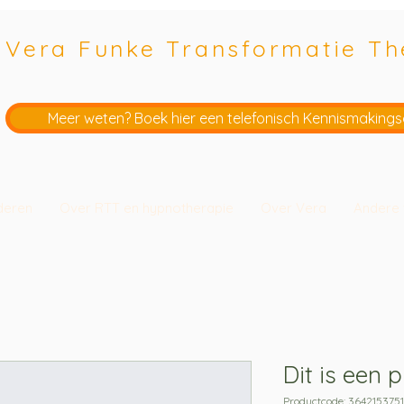
Vera Funke Transformatie Th
Meer weten? Boek hier een telefonisch Kennismaking
deren
Over RTT en hypnotherapie
Over Vera
Andere 
Dit is een 
Productcode: 364215375