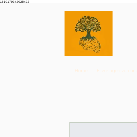
1519179342025422
Home
Ervaringen van an