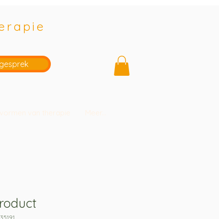
erapie
sgesprek
vormen van therapie
Meer...
product
135191